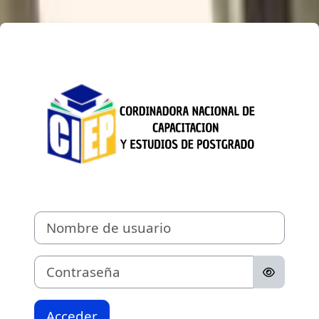
Salta al contenido principal
Entrar a CORD
Nombre de usuario
Contraseña
Acceder